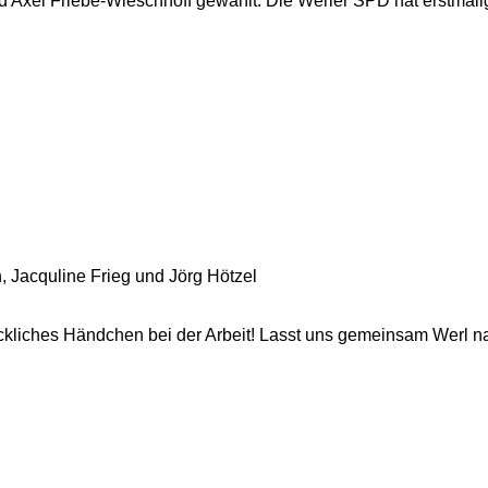
nd Axel Friebe-Wieschhoff gewählt. Die Werler SPD hat erstmalig
, Jacquline Frieg und Jörg Hötzel
lückliches Händchen bei der Arbeit! Lasst uns gemeinsam Werl n